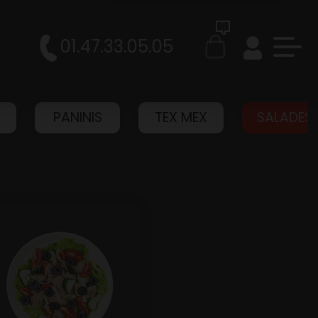
0
01.47.33.05.05
PANINIS
TEX MEX
SALADES