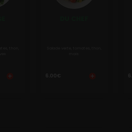
SE
DU CHEF
tes, thon,
Salade verte, tomates, thon,
ves.
maïs.
6.00
€
6