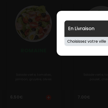
En Livraison
ROMAINE
AMERIC
Salade verte, tomates,
Salade verte, t
jambon, gruyère, olives.
poulet, chè
6.50
€
7.00
€