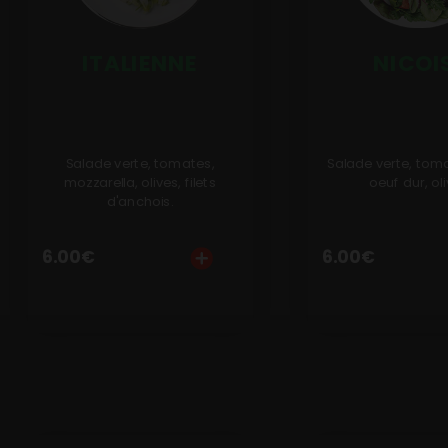
Avis
ITALIENNE
NICOI
Mon Compte
Notre Restaurant
Zones de Livraison
Salade verte, tomates,
Salade verte, toma
mozzarella, olives, filets
oeuf dur, oli
d'anchois.
6.00
€
6.00
€