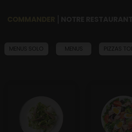
COMMANDER
NOTRE RESTAURAN
Accueil
MENUS SOLO
MENUS
PIZZAS T
Allergènes
Charte Qualité
C.G.V
Contact
Mentions Légales
Mobile
Programme De Fidélité