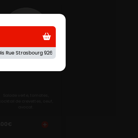
SCANDINAVE
Salade verte, tomates,
cocktail de crevettes, oeuf,
avocat.
.00
€