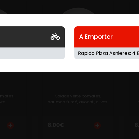
A Emporter
AINE
NORVEGIENNE
omates,
Salade verte, tomates,
vre.
saumon fumé, avocat, olives.
8.00
€
8